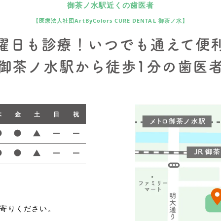
御茶ノ水駅近くの歯医者
【医療法人社団ArtByColors CURE DENTAL 御茶ノ水】
曜日も診療！
いつでも通えて便
御茶ノ水駅から徒歩1分の歯医
木
金
土
日
祝
寄りください。